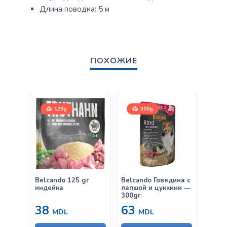
Длина поводка: 5 м
ПОХОЖИЕ
125g
300g
Belcando 125 gr
Belcando Говядина с
Belca
индейка
лапшой и цуккини —
карто
300gr
горох
38
63
от
MDL
MDL