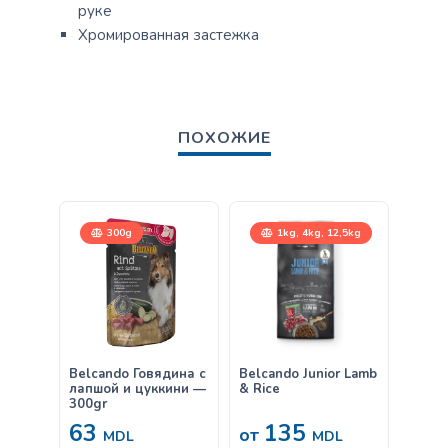
руке
Хромированная застежка
ПОХОЖИЕ
300g
1kg, 4kg, 12,5kg
Belcando Говядина с
Belcando Junior Lamb
Belca
лапшой и цуккини —
& Rice
Ягнён
300gr
63
135
38
от
MDL
MDL