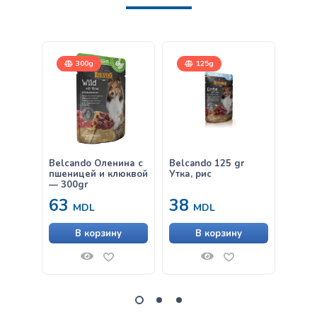
300g
125g
Belcando Оленина с
Belcando 125 gr
Belca
пшеницей и клюквой
Утка, рис
— 300gr
63
38
от
MDL
MDL
В корзину
В корзину