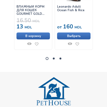
ВЛАЖНЫЙ КОРМ
Leonardo Adult
Влаж
ДЛЯ КОШЕК
Ocean Fish & Rice
Leona
GOURMET GOLD
Говяд
ПАШТЕТ С ТУНЦОМ
16.50
85Г
MDL
13
160
33
от
MDL
MDL
В корзину
Выбрать