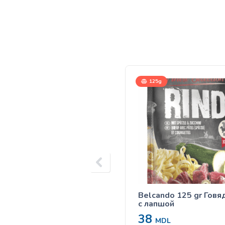
125g
Belcando 125 gr Говя
с лапшой
38
MDL