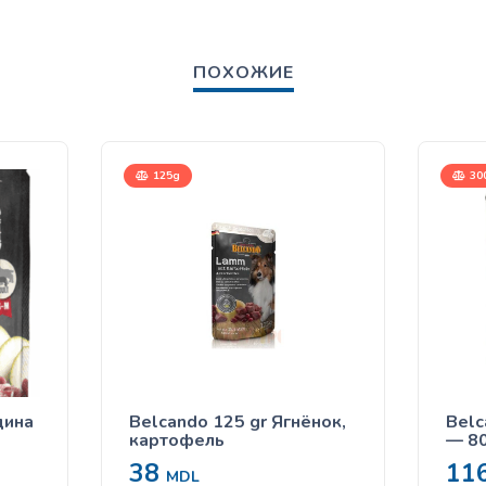
ПОХОЖИЕ
125g
30
дина
Belcando 125 gr Ягнёнок,
Belc
картофель
— 8
38
11
MDL