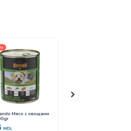
0g
300g
ando Мясо с овощами
Belcando 300 gr Курица
00gr
рис
6
63
MDL
MDL