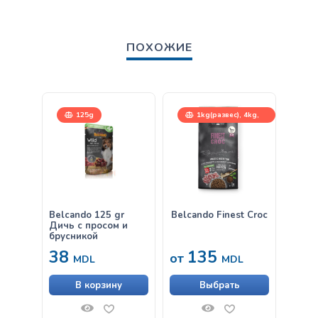
ПОХОЖИЕ
125g
1kg(развес), 4kg,
12,5kg
Belcando 125 gr
Belcando Finest Croc
Belca
Дичь с просом и
Куриц
брусникой
38
135
38
от
MDL
MDL
В корзину
Выбрать