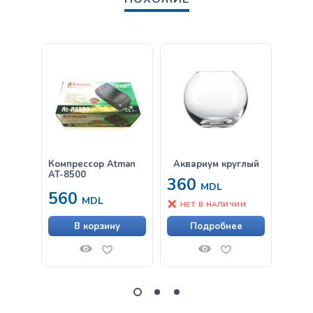
Компрессор Atman
Аквариум круглый
Комп
AT-8500
AP-1
360
MDL
560
12
MDL
НЕТ В НАЛИЧИИ
В корзину
Подробнее