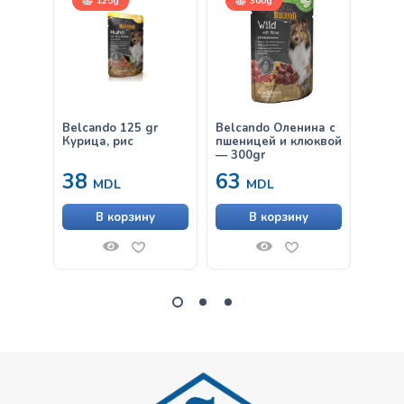
125g
300g
Belcando 125 gr
Belcando Оленина с
Belca
Курица, рис
пшеницей и клюквой
Дичь 
— 300gr
брусн
38
63
38
MDL
MDL
В корзину
В корзину