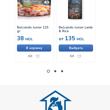
Belcando Junior 125
Belcando Junior Lamb
Belca
gr
& Rice
Утка,
38
135
63
от
MDL
MDL
В корзину
Выбрать