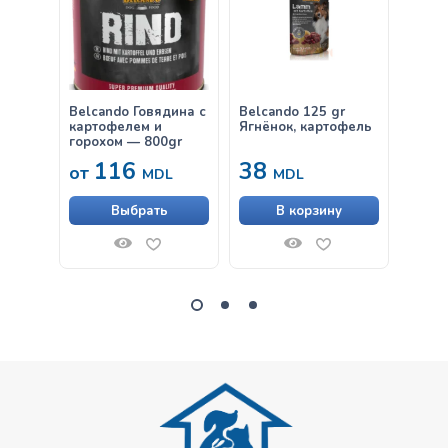
Belcando Говядина с
Belcando 125 gr
Belca
картофелем и
Ягнёнок, картофель
пшени
горохом — 800gr
— 30
116
38
63
от
MDL
MDL
Выбрать
В корзину