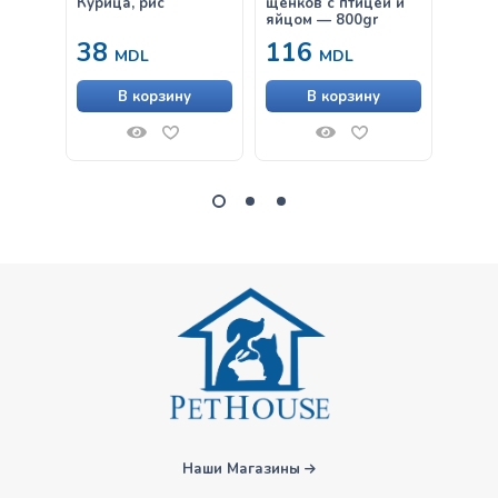
Курица, рис
щенков с птицей и
кроли
яйцом — 800gr
38
116
38
MDL
MDL
В корзину
В корзину
Наши Магазины