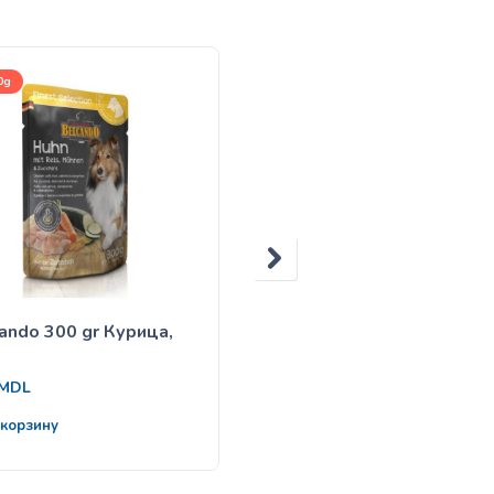
0g
300g
ando 300 gr Курица,
Belcando 300 gr Утка, р
63
MDL
MDL
 корзину
В корзину