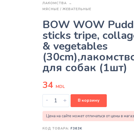
ЛАКОМСТВА
МЯСНЫЕ / ЖЕВАТЕЛЬНЫЕ
BOW WOW Pudd
sticks tripe, colla
& vegetables
(30cm),лакомств
для собак (1шт)
34
MDL
-
+
В корзину
Цена на сайте может отличаться от цены в мага
КОД ТОВАРА:
F363K