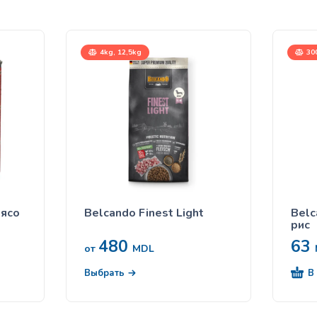
4kg, 12,5kg
30
Мясо
Belcando Finest Light
Belc
рис
480
63
от
MDL
В
Выбрать