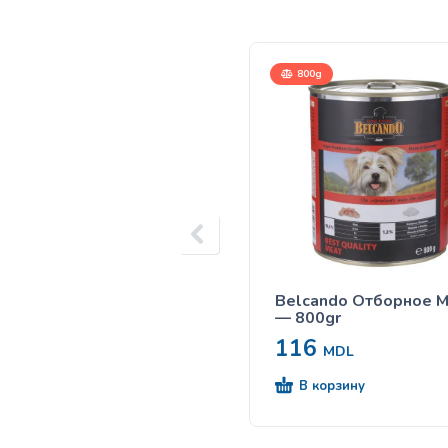
800g
Belcando Отборное 
— 800gr
116
MDL
В корзину