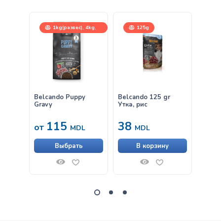
1kg(развес), 4kg,
125g
12,5kg
Belcando Puppy
Belcando 125 gr
Belca
Gravy
Утка, рис
Дичь 
брусн
115
38
38
от
MDL
MDL
Выбрать
В корзину