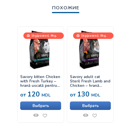
ПОХОЖИЕ
1kg(развес), 8kg,
1kg(развес), 8kg,
400g, 2kg
400g, 2kg
Savory kitten Chicken
Savory adult cat
SAVOR
with Fresh Turkey –
Steril Fresh Lamb and
pentru
hrană uscată pentru
Chicken – hrană
Steril
pisoi cu curcan și pui
uscată cu miel și pui
Carrot
120
130
20
от
от
pentru pisici adulte
morco
MDL
MDL
sterilizate
Выбрать
Выбрать