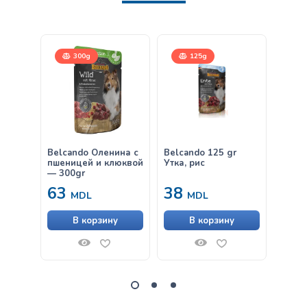
300g
125g
Belcando Оленина с
Belcando 125 gr
Belca
пшеницей и клюквой
Утка, рис
Ягнён
— 300gr
63
38
63
MDL
MDL
В корзину
В корзину