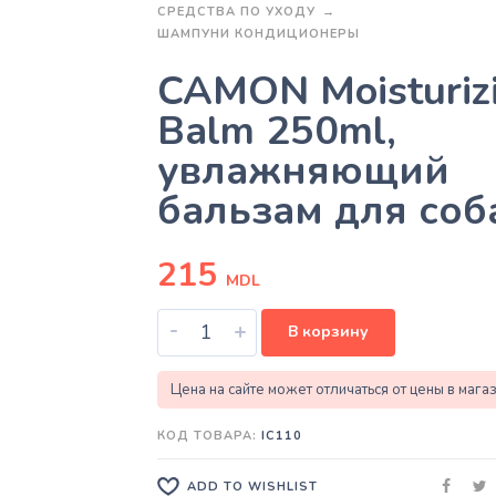
СРЕДСТВА ПО УХОДУ
ШАМПУНИ КОНДИЦИОНЕРЫ
CAMON Moisturiz
Balm 250ml,
увлажняющий
бальзам для соб
215
MDL
-
+
В корзину
Цена на сайте может отличаться от цены в мага
КОД ТОВАРА:
IC110
ADD TO WISHLIST