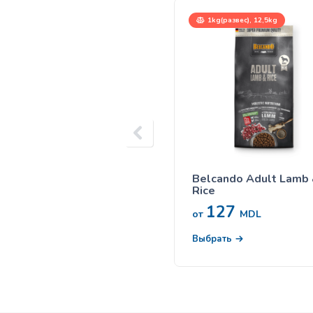
1kg(развес), 12,5kg
Belcando Adult Lamb
Rice
127
от
MDL
Выбрать