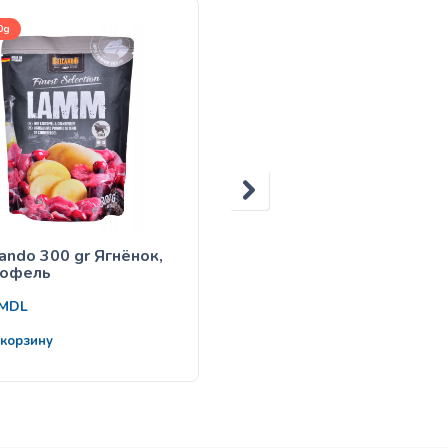
0g
125g
ando 300 gr Ягнёнок,
Belcando 125 gr Утка, р
тофель
38
MDL
MDL
 корзину
В корзину