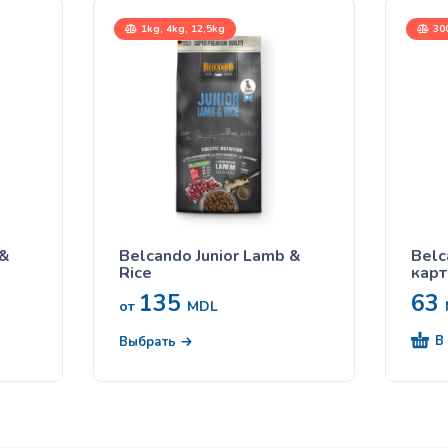
1kg, 4kg, 12,5kg
30
 &
Belcando Junior Lamb &
Belc
Rice
кар
135
63
от
MDL
В
Выбрать