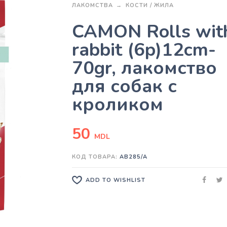
ЛАКОМСТВА
КОСТИ / ЖИЛА
CAMON Rolls wit
rabbit (6p)12cm-
70gr, лакомство
для собак с
кроликом
50
MDL
КОД ТОВАРА:
AB285/A
ADD TO WISHLIST