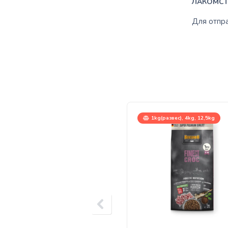
ЛАКОМСТ
Для отпр
1kg(развес), 4kg, 12,5kg