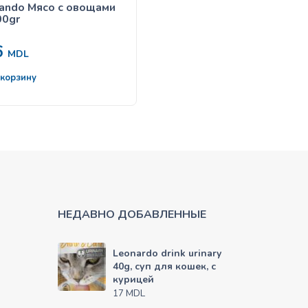
ando Мясо с овощами
Belcando 300 gr Ягнёнок
00gr
картофель
6
63
MDL
MDL
 корзину
В корзину
НЕДАВНО ДОБАВЛЕННЫЕ
Leonardo drink urinary
40g, суп для кошек, с
курицей
MDL
17