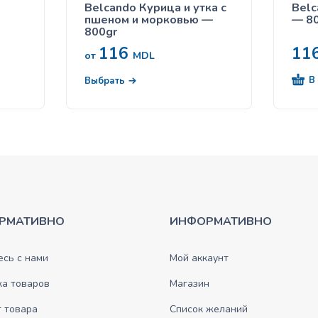
Belcando Курица и утка с
Belc
пшеном и морковью —
— 8
800gr
116
11
от
MDL
В
Выбрать
РМАТИВНО
ИНФОРМАТИВНО
сь с нами
Мой аккаунт
ка товаров
Магазин
 товара
Список желаний