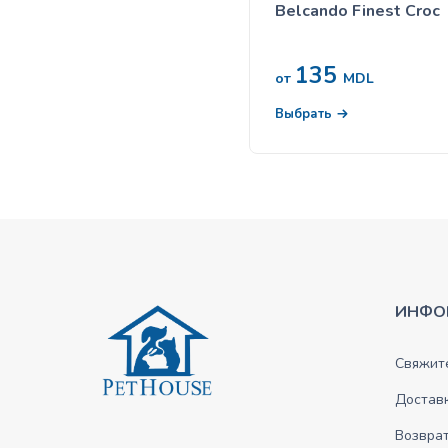
Belcando Finest Croc
135
от
MDL
Выбрать
ИНФО
Свяжите
Достав
Возврат