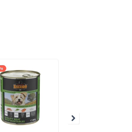
0g
300g