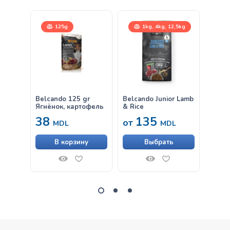
125g
1kg, 4kg, 12,5kg
12,
Belcando 125 gr
Belcando Junior Lamb
Belca
Ягнёнок, картофель
& Rice
38
135
от
от
MDL
MDL
В корзину
Выбрать