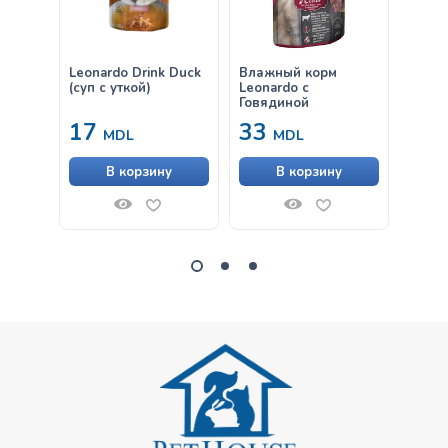
Leonardo Drink Duck
Влажный корм
Leona
(суп с уткой)
Leonardo с
Chick
Говядиной
17
33
от
MDL
MDL
В корзину
В корзину