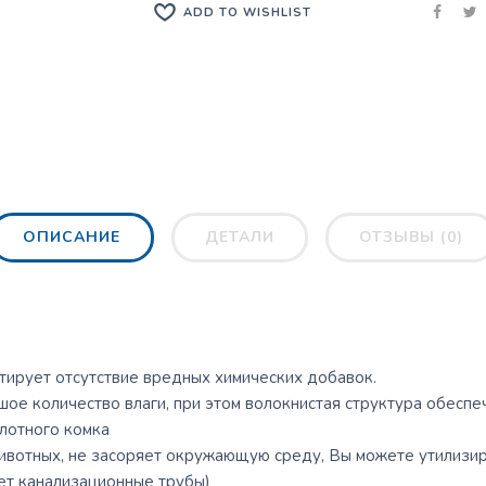
ADD TO WISHLIST
ОПИСАНИЕ
ДЕТАЛИ
ОТЗЫВЫ (0)
тирует отсутствие вредных химических добавок.
шое количество влаги, при этом волокнистая структура обесп
плотного комка
ивотных, не засоряет окружающую среду, Вы можете утилизиро
ает канализационные трубы)