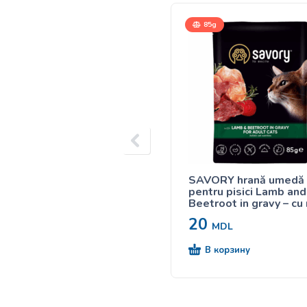
85g
SAVORY hrană umedă
pentru pisici Lamb and
Beetroot in gravy – cu
și sfeclă în sos 85g
20
MDL
В корзину