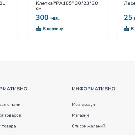
20L
Клетка “PA105” 30*23*38
Лесе
см
300
25
MDL
В корзину
В
РМАТИВНО
ИНФОРМАТИВНО
сь с нами
Мой аккаунт
ка товаров
Магазин
 товара
Список желаний