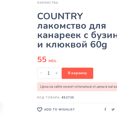
ЛАКОМСТВА
COUNTRY
лакомство для
канареек с бузи
и клюквой 60g
55
MDL
-
+
В корзину
Цена на сайте может отличаться от цены в мага
КОД ТОВАРА:
652735
ADD TO WISHLIST