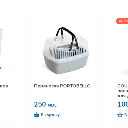
85
яков
Переноска PORTOBELLO
COU
пол
для 
HAM
250
10
0,85
MDL
В корзину
В