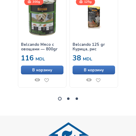
300g
125g
Belcando Мясо с
Belcando 125 gr
Belca
овощами — 800gr
Курица, рис
Говяд
116
38
38
MDL
MDL
В корзину
В корзину