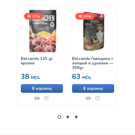
125g
300g
Belcando 125 gr
Belcando Говядина с
Belca
кролик
лапшой и цуккини —
Куриц
300gr
38
63
63
MDL
MDL
В корзину
В корзину