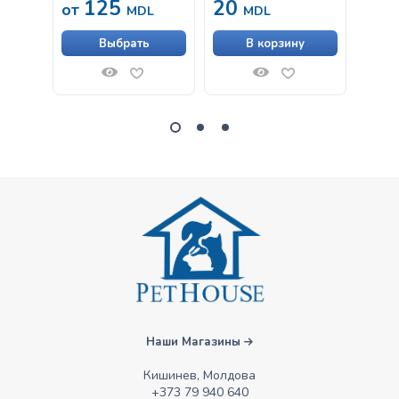
125
20
от
от
cu miel și curcan
sos 85g
MDL
MDL
pentru pisici adulte
cu digestie sensibilă
Выбрать
В корзину
Наши Магазины
Кишинев, Молдова
+373 79 940 640