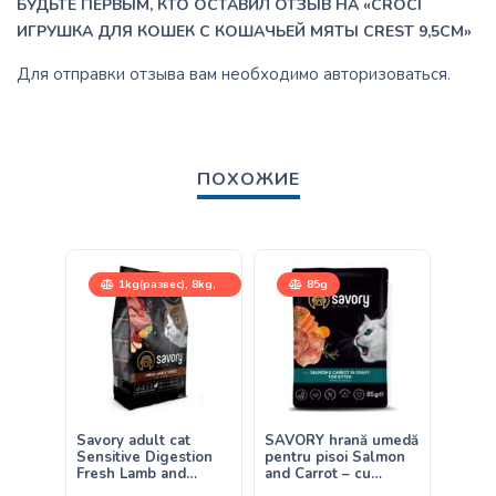
БУДЬТЕ ПЕРВЫМ, КТО ОСТАВИЛ ОТЗЫВ НА «CROCI
ИГРУШКА ДЛЯ КОШЕК С КОШАЧЬЕЙ МЯТЫ CREST 9,5CM»
Для отправки отзыва вам необходимо
авторизоваться
.
ПОХОЖИЕ
1kg(развес), 8kg,
85g
400g, 2kg
400
Savory adult cat
SAVORY hrană umedă
Savor
Sensitive Digestion
pentru pisoi Salmon
with F
Fresh Lamb and
and Carrot – cu
hrană
Turkey – hrană uscată
somon și morcov în
pisoi 