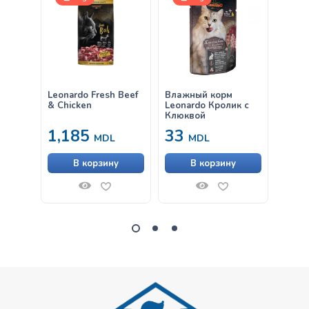
15
Leonardo Fresh Beef
Влажный корм
Leona
& Chicken
Leonardo Кролик с
& Ric
Клюквой
1,185
33
от
MDL
MDL
В корзину
В корзину