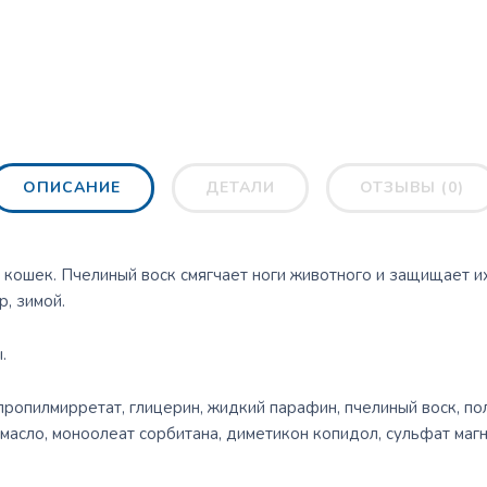
ОПИСАНИЕ
ДЕТАЛИ
ОТЗЫВЫ (0)
 кошек. Пчелиный воск смягчает ноги животного и защищает их
, зимой.
.
опропилмирретат, глицерин, жидкий парафин, пчелиный воск, по
асло, моноолеат сорбитана, диметикон копидол, сульфат магни