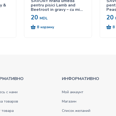
SAVORY hrană umedă
SAV
y &
pentru pisici Lamb and
pent
Beetroot in gravy – cu miel
Peas
și sfeclă în sos 85g
mază
20
20
bază
MDL
isici
В корзину
В
РМАТИВНО
ИНФОРМАТИВНО
сь с нами
Мой аккаунт
ка товаров
Магазин
 товара
Список желаний