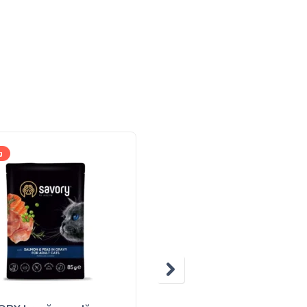
g
1kg(развес), 8kg, 400g, 2kg