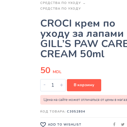
СРЕДСТВА ПО УХОДУ
СРЕДСТВА ПО УХОДУ
CROCI крем по
уходу за лапами
GILL’S PAW CAR
CREAM 50ml
50
MDL
-
+
В корзину
Цена на сайте может отличаться от цены в мага
КОД ТОВАРА:
C3052804
ADD TO WISHLIST