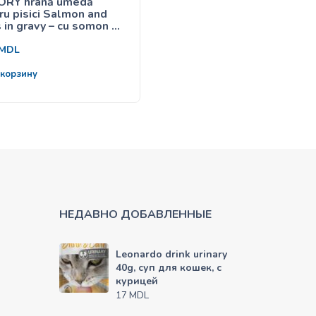
ORY hrană umedă
Savory adult cat Sensiti
ru pisici Salmon and
Digestion Fresh Lamb an
 in gravy – cu somon și
Turkey – hrană uscată cu
re în sos 85g
miel și curcan pentru pisi
125
adulte cu digestie
MDL
от
MDL
sensibilă
 корзину
Выбрать
НЕДАВНО ДОБАВЛЕННЫЕ
Leonardo drink urinary
40g, суп для кошек, с
курицей
MDL
17