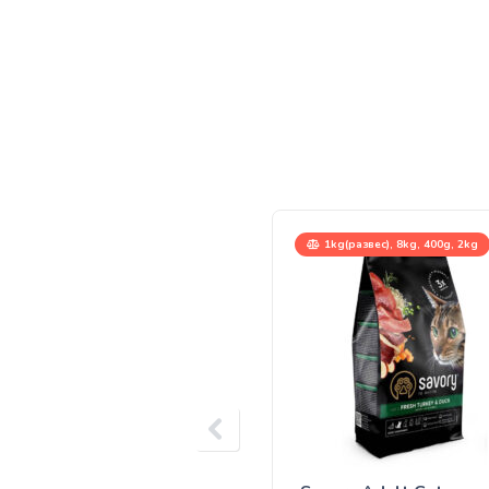
1kg(развес), 8kg, 400g, 2kg