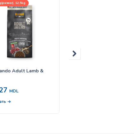
(развес), 12,5kg
400g, 800g
ando Adult Lamb &
Belcando Курица и утка 
пшеном и морковью —
800gr
27
116
MDL
от
MDL
ать
Выбрать