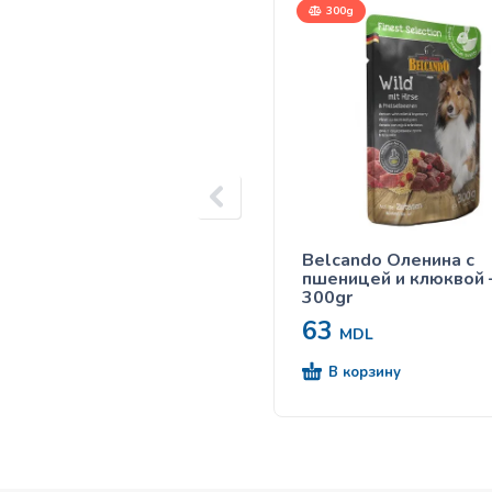
300g
Belcando Оленина с
пшеницей и клюквой
300gr
63
MDL
В корзину