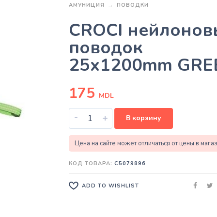
АМУНИЦИЯ
ПОВОДКИ
CROCI нейлонов
поводок
25x1200mm GRE
175
MDL
-
+
В корзину
Цена на сайте может отличаться от цены в мага
КОД ТОВАРА:
C5079896
ADD TO WISHLIST