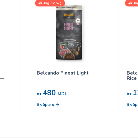
4kg, 12,5kg
1kg
Belcando Finest Light
Belc
 —
Rice
480
1
от
MDL
от
Выбрать
Выбр