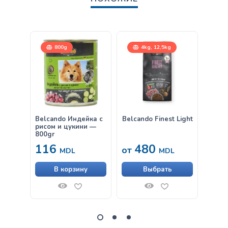
800g
4kg, 12,5kg
Belcando Индейка с
Belcando Finest Light
Belca
рисом и цукини —
Утка,
800gr
116
480
63
от
MDL
MDL
В корзину
Выбрать