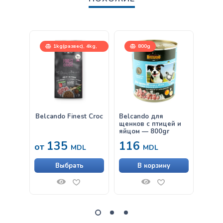
1kg(развес), 4kg,
800g
12,5kg
Belcando Finest Croc
Belcando для
Belca
щенков с птицей и
Утка,
яйцом — 800gr
135
116
38
от
MDL
MDL
Выбрать
В корзину