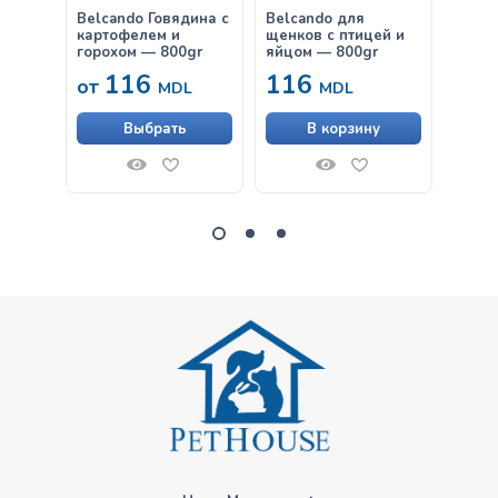
Belcando Говядина с
Belcando для
Belca
картофелем и
щенков с птицей и
овощ
горохом — 800gr
яйцом — 800gr
116
116
11
от
MDL
MDL
Выбрать
В корзину