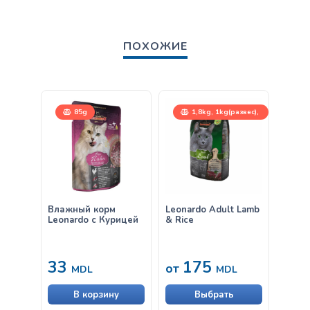
ПОХОЖИЕ
85g
1,8kg, 1kg(развес),
15kg
Влажный корм
Leonardo Adult Lamb
Leona
Leonardo с Курицей
& Rice
Granu
33
175
от
от
MDL
MDL
В корзину
Выбрать