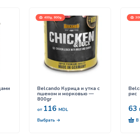
400g, 800g
30
щами
Belcando Курица и утка с
Belc
пшеном и морковью —
рис
800gr
116
63
от
MDL
В
Выбрать