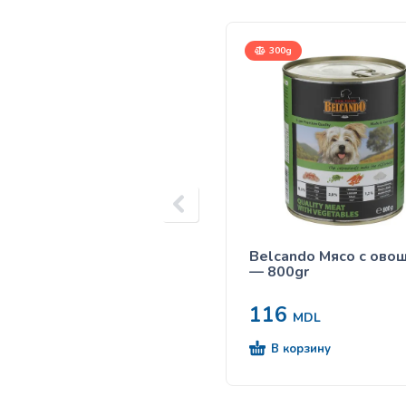
300g
Belcando Мясо с ово
— 800gr
116
MDL
В корзину