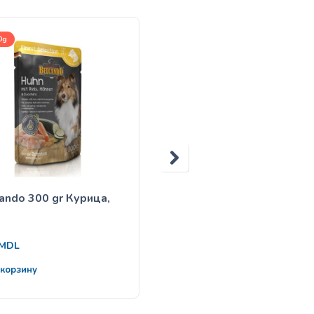
0g
125g
ando 300 gr Курица,
Belcando 125 gr кролик
38
MDL
MDL
 корзину
В корзину