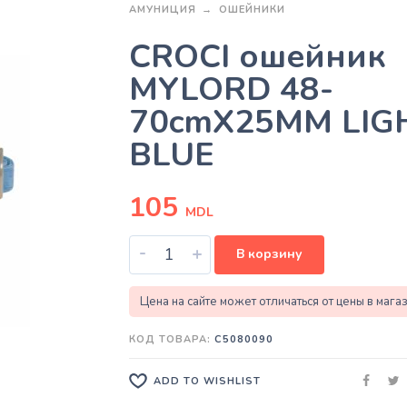
АМУНИЦИЯ
ОШЕЙНИКИ
CROCI ошейник
MYLORD 48-
70cmX25MM LIG
BLUE
105
MDL
-
+
В корзину
Цена на сайте может отличаться от цены в мага
КОД ТОВАРА:
C5080090
ADD TO WISHLIST