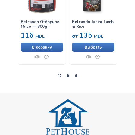
Belcando Отборное
Belcando Junior Lamb
Belca
Мясо — 800gr
& Rice
Утка,
116
135
63
от
MDL
MDL
В корзину
Выбрать