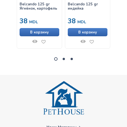
Belcando 125 gr
Belcando 125 gr
Belca
Ягнёнок, картофель
индейка
Дичь 
брусн
38
38
38
MDL
MDL
В корзину
В корзину