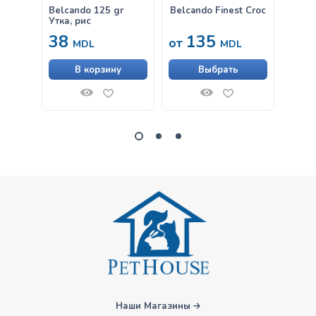
Belcando 125 gr
Belcando Finest Croc
Belca
Утка, рис
Ягнён
38
135
63
от
MDL
MDL
В корзину
Выбрать
Наши Магазины