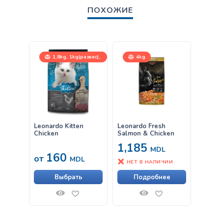
ПОХОЖИЕ
1,8kg, 1kg(развес),
4kg
7,5kg
Leonardo Kitten
Leonardo Fresh
Влаж
Chicken
Salmon & Chicken
Leona
Крев
1,185
MDL
160
33
от
MDL
НЕТ В НАЛИЧИИ
Выбрать
Подробнее