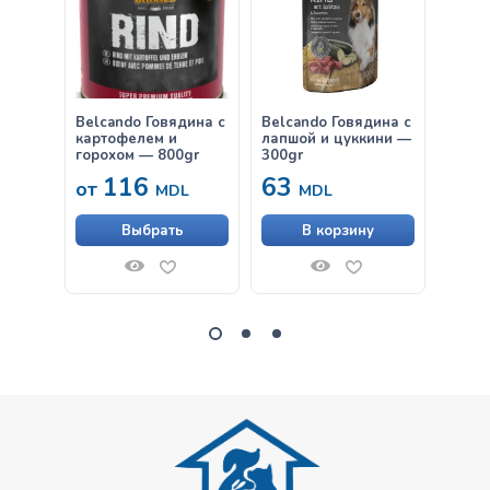
Belcando Говядина с
Belcando Говядина с
Belca
картофелем и
лапшой и цуккини —
овощ
горохом — 800gr
300gr
116
63
11
от
MDL
MDL
Выбрать
В корзину