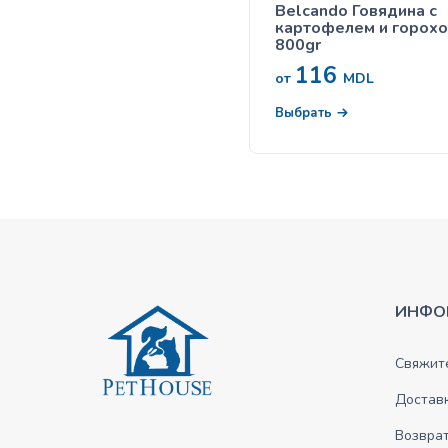
Belcando Говядина с
картофелем и горох
800gr
116
от
MDL
Выбрать
ИНФО
Свяжите
Достав
Возврат