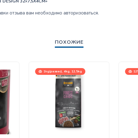
 DESIGN 32×7,5X4CM»
авки отзыва вам необходимо
авторизоваться
.
ПОХОЖИЕ
1kg(развес), 4kg, 12,5kg
12