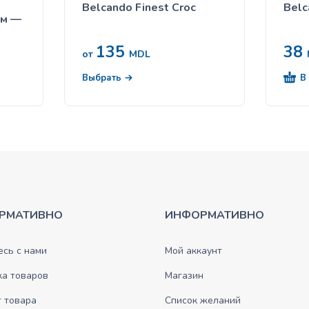
Belcando Finest Croc
Belc
ом —
135
38
от
MDL
В
Выбрать
РМАТИВНО
ИНФОРМАТИВНО
сь с нами
Мой аккаунт
ка товаров
Магазин
 товара
Список желаний