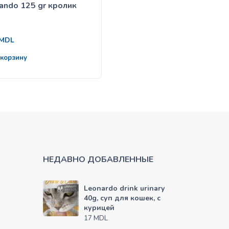
ando 125 gr кролик
Belcando 300 gr Ягнёнок
картофель
63
MDL
MDL
 корзину
В корзину
НЕДАВНО ДОБАВЛЕННЫЕ
Leonardo drink urinary
40g, суп для кошек, с
курицей
MDL
17