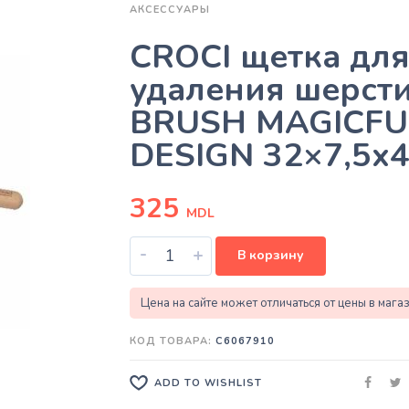
АКСЕССУАРЫ
CROCI щетка дл
удаления шерст
BRUSH MAGICFU
DESIGN 32×7,5x
325
MDL
-
+
В корзину
Цена на сайте может отличаться от цены в мага
КОД ТОВАРА:
C6067910
ADD TO WISHLIST