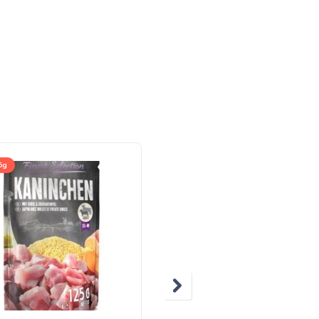
5g
300g