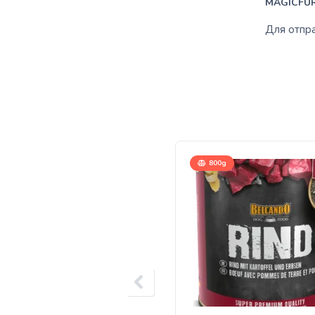
MAGICFUR
Для отпр
800g