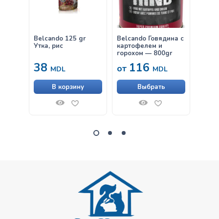
Belcando 125 gr
Belcando Говядина с
Belca
Утка, рис
картофелем и
кроли
горохом — 800gr
38
116
38
от
MDL
MDL
В корзину
Выбрать