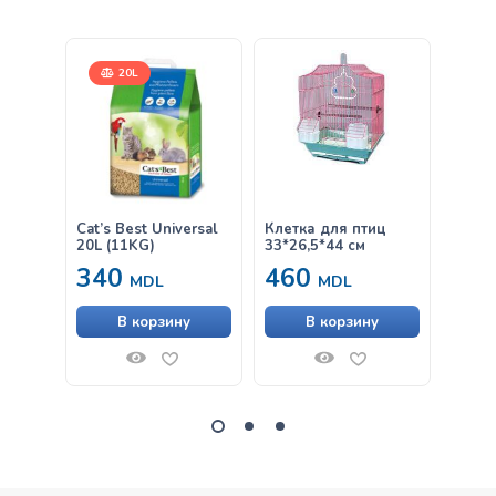
20L
Cat’s Best Universal
Клетка для птиц
Кле
20L (11KG)
33*26,5*44 см
340
460
60
MDL
MDL
В корзину
В корзину