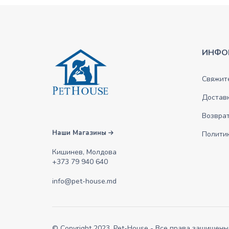
ИНФО
Свяжите
Достав
Возврат
Наши Магазины
Полити
Кишинев, Молдова
+373 79 940 640
info@pet-house.md
© Copyright 2023, Pet-House - Все права зашищены