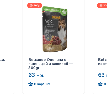
300g
30
ца,
Belcando Оленина с
Belc
пшеницей и клюквой —
кар
300gr
63
63
MDL
В корзину
В