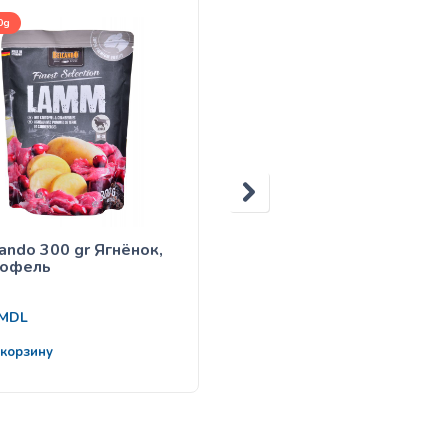
0g
1kg, 4kg, 12,5kg
ando 300 gr Ягнёнок,
Belcando Junior Lamb &
тофель
Rice
135
MDL
от
MDL
 корзину
Выбрать