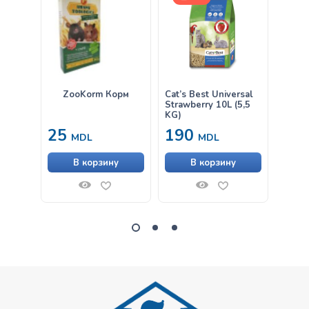
ZooKorm Корм
Cat’s Best Universal
Сено 
Strawberry 10L (5,5
Пухна
KG)
Карп
25
190
от
MDL
MDL
В корзину
В корзину