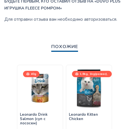
БУДЬТЕ ПЕРВЫМ, КТО ОСТАВИЛ ОТЗЫВ НА «DUVO PLUS
ИГРУШКА FLEECE POMPOM»
Для отправки отзыва вам необходимо
авторизоваться
.
ПОХОЖИЕ
40g
1,8kg, 1kg(развес),
7,5kg
Leonardo Drink
Leonardo Kitten
Leona
Salmon (суп с
Chicken
(суп 
лососем)