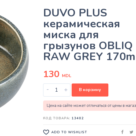
DUVO PLUS
керамическая
миска для
грызунов OBLIQ
RAW GREY 170m
130
MDL
-
+
В корзину
Цена на сайте может отличаться от цены в мага
КОД ТОВАРА:
13402
ADD TO WISHLIST