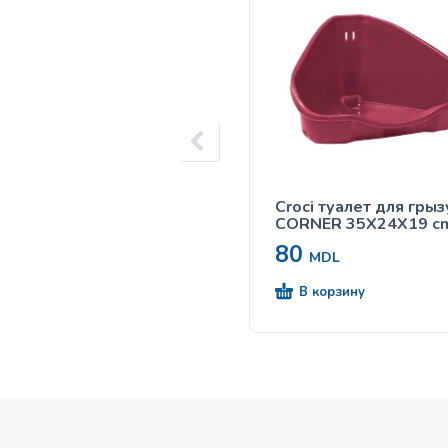
Croci туалет для гры
CORNER 35X24X19 c
80
MDL
В корзину