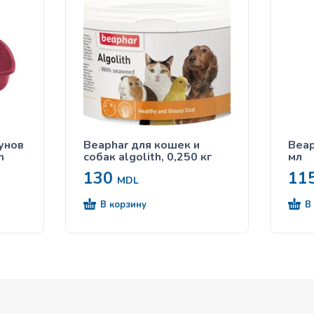
зунов
Beaphar для кошек и
Beaph
m
собак algolith, 0,250 кг
мл
130
11
MDL
В корзину
В