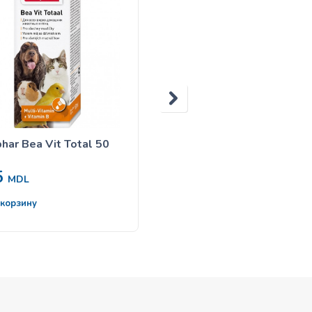
ar Bea Vit Total 50
COUNTRY сено с
одуванчиком 500g
5
90
MDL
MDL
 корзину
В корзину