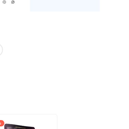
g
40g