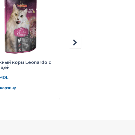
ный корм Leonardo с
Leonardo Drink Beef (суп
ицей
говядиной)
17
MDL
MDL
 корзину
В корзину