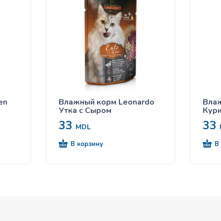
en
Влажный корм Leonardo
Влаж
Утка с Сыром
Кур
33
33
MDL
В корзину
В