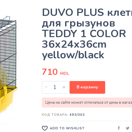
DUVO PLUS клет
для грызунов
TEDDY 1 COLOR
36x24x36cm
yellow/black
710
MDL
-
+
В корзину
Цена на сайте может отличаться от цены в мага
КОД ТОВАРА:
493/303
ADD TO WISHLIST