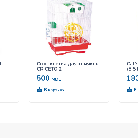
i
Croci клетка для хомяков
Cat’
CRICETO 2
(5,5
500
18
MDL
В корзину
В