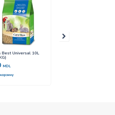
s Best Universal 10L
Переноска PORTOBELL
 KG)
0
250
MDL
MDL
 корзину
В корзину