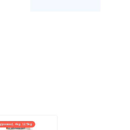
(развес), 4kg, 12,5kg
125g