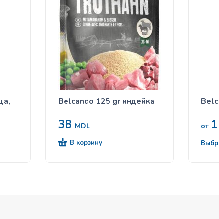
ца,
Belcando 125 gr индейка
Belc
38
1
MDL
от
В корзину
Выбр