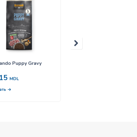
ando Puppy Gravy
Belcando Junior 125 gr
15
38
MDL
MDL
В корзину
ать