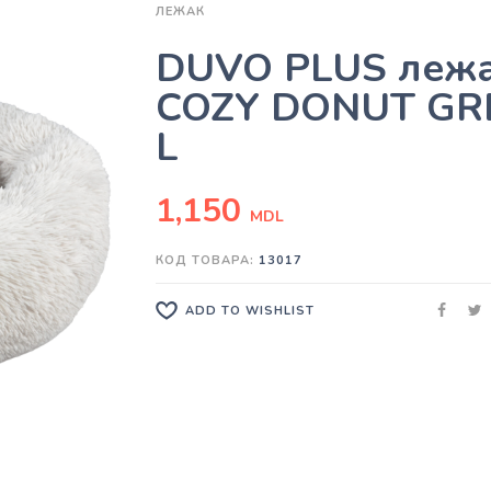
ЛЕЖАК
DUVO PLUS леж
COZY DONUT GR
L
1,150
MDL
КОД ТОВАРА:
13017
ADD TO WISHLIST