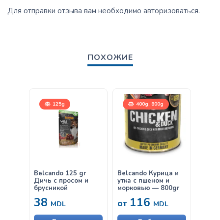
Для отправки отзыва вам необходимо
авторизоваться
.
ПОХОЖИЕ
125g
400g, 800g
Belcando 125 gr
Belcando Курица и
Belca
Дичь с просом и
утка с пшеном и
& Ric
брусникой
морковью — 800gr
38
116
от
от
MDL
MDL