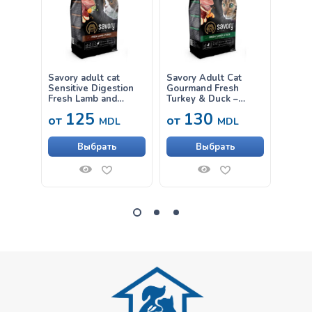
Savory adult cat
Savory Adult Cat
Savory
Sensitive Digestion
Gourmand Fresh
Steri
Fresh Lamb and
Turkey & Duck –
Chick
Turkey – hrană uscată
hrană uscată
uscată
125
130
от
от
от
cu miel și curcan
completă, cu conținut
pentru
MDL
MDL
pentru pisici adulte
redus de cereale, pe
steril
cu digestie sensibilă
bază de carne
Выбрать
Выбрать
proaspătă de curcan
și rață, pentru pisici