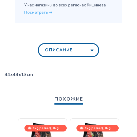
У нас магазины во всех
регионах Кишинева
Посмотреть
ОПИСАНИЕ
44x44x13cm
ПОХОЖИЕ
1kg(развес), 8kg,
1kg(развес), 8kg,
400g, 2kg
400g, 2kg
400